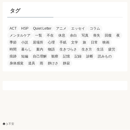
イ
ブ
タグ
ACT
HSP
Quiet Letter
アニメ
エッセイ
コラム
メンタルケア
一覧
不在
休息
余白
写真
喪失
回復
夜
季節
小説
居場所
心理
手紙
文学
旅
日常
映画
時間
暮らし
案内
物語
生きづらさ
生き方
生活
疲労
痕跡
短編
自己理解
観察
記憶
記録
診断
読みもの
身体感覚
道具
雨
静けさ
静寂
不安