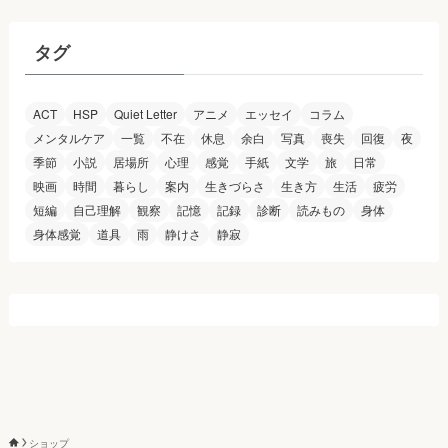
イ
ブ
タグ
ACT
HSP
Quiet Letter
アニメ
エッセイ
コラム
メンタルケア
一覧
不在
休息
余白
写真
喪失
回復
夜
季節
小説
居場所
心理
感覚
手紙
文学
旅
日常
映画
時間
暮らし
案内
生きづらさ
生き方
生活
疲労
短編
自己理解
観察
記憶
記録
診断
読みもの
身体
身体感覚
道具
雨
静けさ
静寂
ショップ