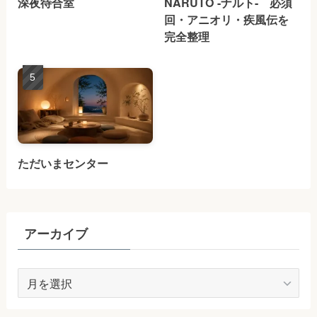
深夜待合室
NARUTO -ナルト- 必須
回・アニオリ・疾風伝を
完全整理
ただいまセンター
アーカイブ
ア
ー
カ