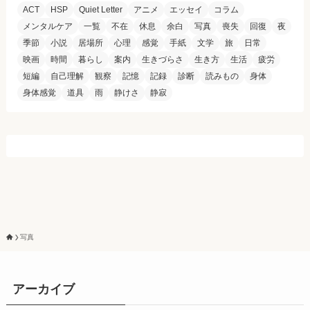
ACT
HSP
Quiet Letter
アニメ
エッセイ
コラム
メンタルケア
一覧
不在
休息
余白
写真
喪失
回復
夜
季節
小説
居場所
心理
感覚
手紙
文学
旅
日常
映画
時間
暮らし
案内
生きづらさ
生き方
生活
疲労
短編
自己理解
観察
記憶
記録
診断
読みもの
身体
身体感覚
道具
雨
静けさ
静寂
写真
アーカイブ